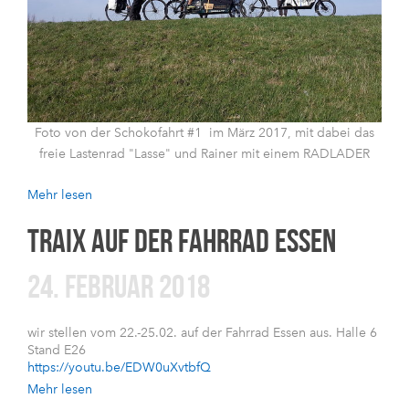
Foto von der Schokofahrt #1 im März 2017, mit dabei das
freie Lastenrad "Lasse" und Rainer mit einem RADLADER
Mehr lesen
TRAIX AUF DER FAHRRAD ESSEN
24. FEBRUAR 2018
wir stellen vom 22.-25.02. auf der Fahrrad Essen aus. Halle 6
Stand E26
https://youtu.be/EDW0uXvtbfQ
Mehr lesen