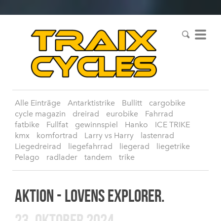
Alle Einträge
Antarktistrike
Bullitt
cargobike
cycle magazin
dreirad
eurobike
Fahrrad
fatbike
Fullfat
gewinnspiel
Hanko
ICE TRIKE
kmx
komfortrad
Larry vs Harry
lastenrad
Liegedreirad
liegefahrrad
liegerad
liegetrike
Pelago
radlader
tandem
trike
AKTION - LOVENS EXPLORER.
23. OKTOBER 2024