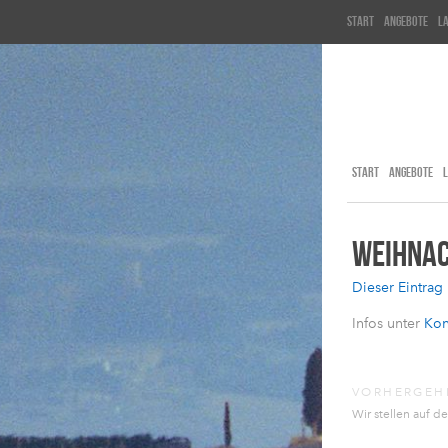
start
angebote
l
START
ANGEBOTE
WEIHNAC
Dieser Eintrag
Infos unter
Kon
VORHERGEH
Wir stellen auf d