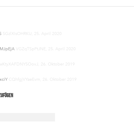
S
SGzlXIsOHRKU,
25. April 2020
IMJpEjA
VGZqTSpPtJNE,
25. April 2020
wKtyXAFDNYSOovJ,
26. Oktober 2019
xciY
CQhfgjVYaeEvm,
26. Oktober 2019
zufügen