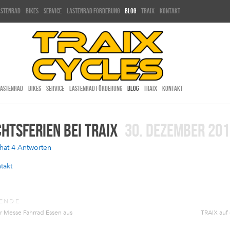
astenrad
bikes
service
lastenrad förderung
blog
traix
kontakt
LASTENRAD
BIKES
SERVICE
LASTENRAD FÖRDERUNG
BLOG
TRAIX
KONTAKT
HTSFERIEN BEI TRAIX
30. DEZEMBER 20
 hat 4 Antworten
takt
ENDE
er Messe Fahrrad Essen aus
TRAIX auf 