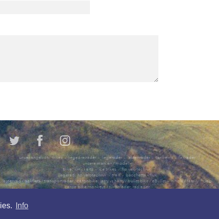
unser angebot: trikes - liegedreiräder - liegeräder - lastenräder - tandems - falträder
unsere marken / modelle
trike: kmx karts - ice trikes - hp velotechnik
liegerad: hp velotechnik - traix - bacchetta - flux
lastenrad / bakfiets / transporträder / cargobike: larry vs harry / bullitt bike / eBullitt - nihola / family / dog
cargo bike monkeys / turbolader, radlader
falträder: airnimal / joey, chameleon, rhino
alle Preise in Euro inkl. 19 % MwSt.
ies.
Info
Irrtum und Änderungen vorbehalten.