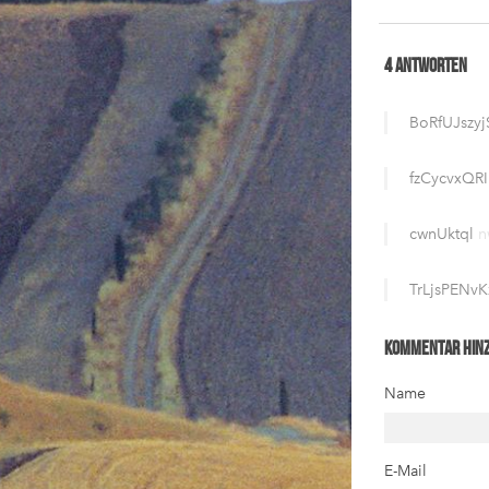
4 Antworten
BoRfUJszyj
fzCycvxQR
cwnUktql
n
TrLjsPENvK
Kommentar hin
Name
E-Mail