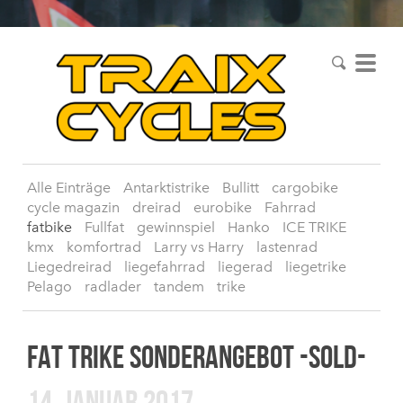
Alle Einträge
Antarktistrike
Bullitt
cargobike
cycle magazin
dreirad
eurobike
Fahrrad
fatbike
Fullfat
gewinnspiel
Hanko
ICE TRIKE
kmx
komfortrad
Larry vs Harry
lastenrad
Liegedreirad
liegefahrrad
liegerad
liegetrike
Pelago
radlader
tandem
trike
FAT TRIKE SONDERANGEBOT -SOLD-
14. JANUAR 2017