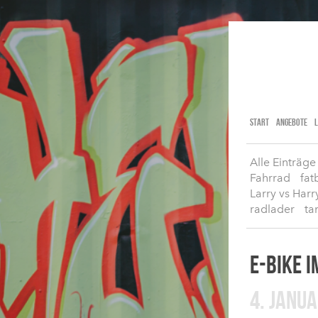
START
ANGEBOTE
Alle Einträge
Fahrrad
fat
Larry vs Harr
radlader
ta
E-BIKE 
4. JANU