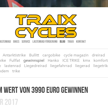
LASTENRAD
BIKES
SERVICE
LASTENRAD FÖRDERUNG
BLOG
TRAIX
KONTAKT
Antarktistrike
Bullitt
cargobike
cycle magazin
dreirad
bike
Fullfat
gewinnspiel
Hanko
ICE TRIKE
kmx
komfort
y
lastenrad
Liegedreirad
liegefahrrad
liegerad
liegetri
ndem
trike
IM WERT VON 3990 EURO GEWINNEN
AR 2017