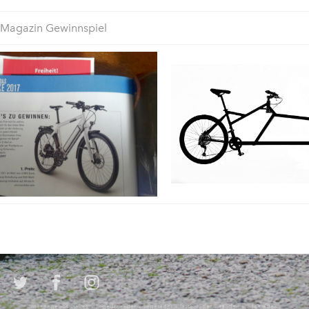
 Magazin Gewinnspiel
unser angebot: trikes - liegedreiräder - liegeräder - lastenräder - tandems - falträder