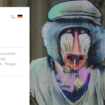
eurobike
rad
ke
Pelago