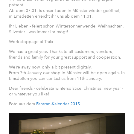
präsent.
Ab dem 07.01. is unser Laden in Münster wieder geöffnet,
in Emsdetten erreicht ihr uns ab dem 11.01.
Ihr Lieben - feiert schön Wintersonnenwende, Weihnachten,
Silvester - was immer ihr mögt!
Work stoppage at Traix
We had a great year. Thanks to all customers, vendors,
friends and family for your great support and cooperation.
We´re away now, only a bit present digitaly.
From 7th January our shop in Münster will be open again. In
Emsdetten you can contact us from 11th January.
Dear friends - celebrate wintersolstice, christmas, new year -
or whatever you like!
Foto aus dem
Fahrrad-Kalender 2015