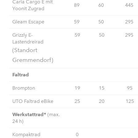
Carla Cargo E mit
89
60
445
Yoonit Zugrad
Gleam Escape
59
50
295
Grizzly E-
59
50
295
Lastendreirad
(Standort
Gremmendorf)
Faltrad
Brompton
19
15
95
UTO Faltrad eBike
25
20
125
Werkstattrad*
(max.
24 h)
Kompaktrad
0