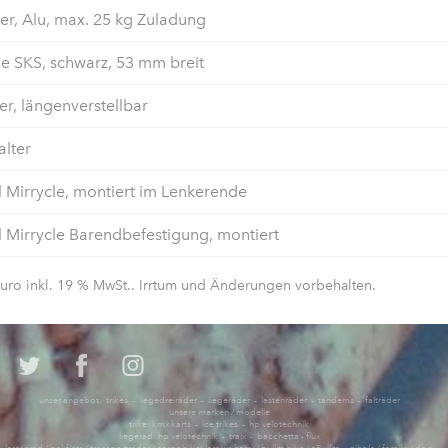
r, Alu, max. 25 kg Zuladung
e SKS, schwarz, 53 mm breit
er, längenverstellbar
lter
 Mirrycle, montiert im Lenkerende
 Mirrycle Barendbefestigung, montiert
 Euro inkl. 19 % MwSt.. Irrtum und Änderungen vorbehalten.
unser angebot: trikes - liegedreiräder - liegeräder - lastenräder - tandems - falträder
unsere marken / modelle
trike: kmx karts - ice trikes - hp velotechnik
liegerad: hp velotechnik - traix - bacchetta - flux
lastenrad / bakfiets / transporträder / cargobike: larry vs harry / bullitt bike / eBullitt - nihola / family / dog