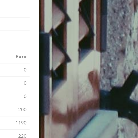
Euro
0
0
0
200
1190
220