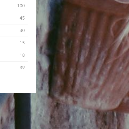
100
45
30
15
18
39