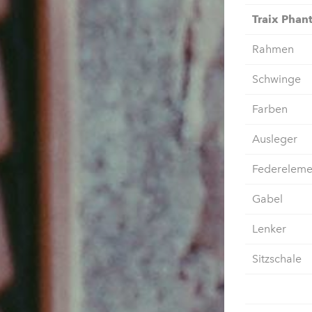
Traix Phan
Rahmen
Schwinge
Farben
Ausleger
Federeleme
Gabel
Lenker
Sitzschale