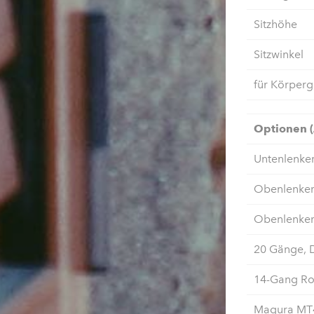
Sitzhöhe
Sitzwinkel
für Körper
Optionen (
Untenlenker
Obenlenker,
Obenlenker
20 Gänge, 
14-Gang Ro
Magura MT4