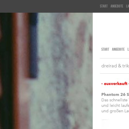
start
angebote
l
START
ANGEBOTE
dreirad & tri
- ausverkauft 
Phantom 26 S
Das schnellste
und leicht lau
und großen Lau