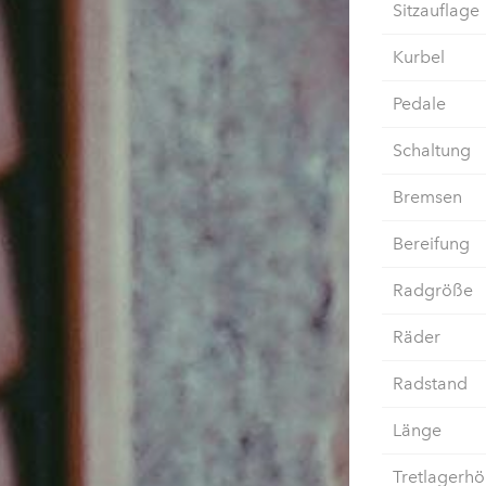
Sitzauflage
Kurbel
Pedale
Schaltung
Bremsen
Bereifung
Radgröße
Räder
Radstand
Länge
Tretlagerh