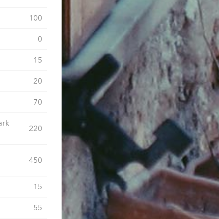
100
0
15
20
70
ark
220
450
15
55