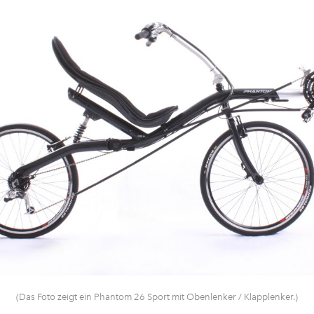
(Das Foto zeigt ein Phantom 26 Sport mit Obenlenker / Klapplenker.)