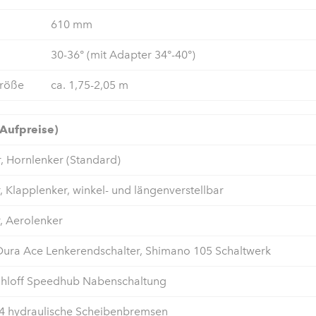
610 mm
30-36° (mit Adapter 34°-40°)
größe
ca. 1,75-2,05 m
Aufpreise)
, Hornlenker (Standard)
 Klapplenker, winkel- und längenverstellbar
, Aerolenker
Dura Ace Lenkerendschalter, Shimano 105 Schaltwerk
hloff Speedhub Nabenschaltung
 hydraulische Scheibenbremsen