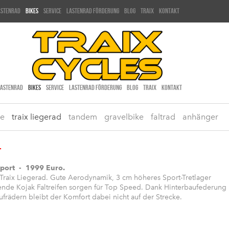
astenrad
bikes
service
lastenrad förderung
blog
traix
kontakt
LASTENRAD
BIKES
SERVICE
LASTENRAD FÖRDERUNG
BLOG
TRAIX
KONTAKT
ke
traix liegerad
tandem
gravelbike
faltrad
anhänger
-
port - 1999 Euro.
 Traix Liegerad. Gute Aerodynamik, 3 cm höheres Sport-Tretlager
fende Kojak Faltreifen sorgen für Top Speed. Dank Hinterbaufederung
frädern bleibt der Komfort dabei nicht auf der Strecke.