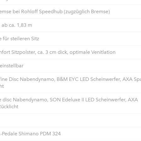
emse bei Rohloff Speedhub (zugzüglich Bremse)
, ab ca. 1,83 m
 für steileren Sitz
fort Sitzpolster, ca. 3 cm dick, optimale Venitlation
einstellbar
fine Disc Nabendynamo, B&M EYC LED Scheinwerfer, AXA Sp
ht
 disc Nabendynamo, SON Edeluxe II LED Scheinwerfer, AXA
ücklicht
k-Pedale Shimano PDM 324