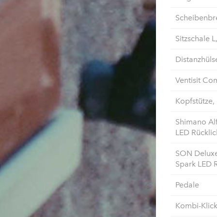
Scheibenbr
Sitzschale L
Distanzhülse
Ventisit Com
Kopfstütze, 
Shimano Al
LED Rücklic
SON Deluxe
Spark LED R
Pedale
Kombi-Klic