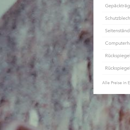
Gepäckträge
Schutzblech
Seitenständ
Computerha
Rückspiegel
Rückspiegel
Alle Preise in