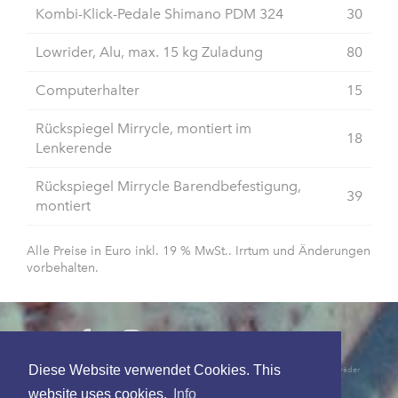
Kombi-Klick-Pedale Shimano PDM 324
30
Lowrider, Alu, max. 15 kg Zuladung
80
Computerhalter
15
Rückspiegel Mirrycle, montiert im
18
Lenkerende
Rückspiegel Mirrycle Barendbefestigung,
39
montiert
Alle Preise in Euro inkl. 19 % MwSt.. Irrtum und Änderungen
vorbehalten.
Diese Website verwendet Cookies. This
unser angebot: trikes - liegedreiräder - liegeräder - lastenräder - tandems - falträder
unsere marken / modelle
trike: kmx karts - ice trikes - hp velotechnik
website uses cookies.
Info