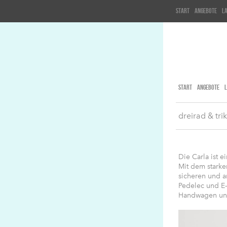
start
angebote
l
START
ANGEBOTE
dreirad & tri
Die Carla ist 
Mit dem starke
sicheren und a
Pedelec und E-
Handwagen und