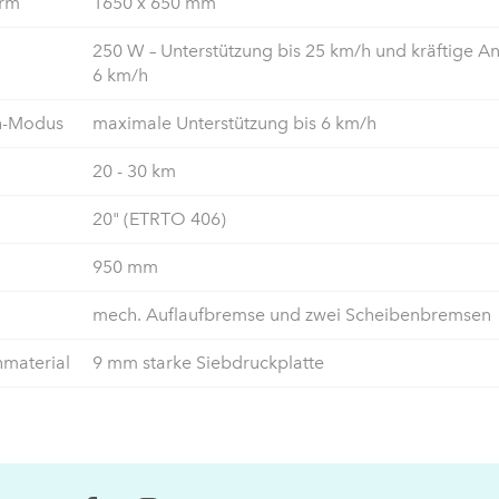
orm
1650 x 650 mm
250 W – Unterstützung bis 25 km/h und kräftige Anf
6 km/h
-Modus
maximale Unterstützung bis 6 km/h
20 - 30 km
20" (ETRTO 406)
950 mm
mech. Auflaufbremse und zwei Scheibenbremsen
nmaterial
9 mm starke Siebdruckplatte