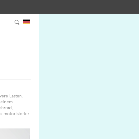
were Lasten.
u einem
ahrrad,
 motorisierter