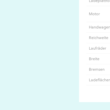
Ladeplattf
Motor
Handwagen
Reichweite
Laufräder
Breite
Bremsen
Ladefläche